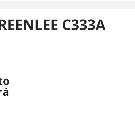
REENLEE C333A
to
rá