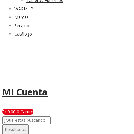
Tableros Eléctricos
WARMUP
Marcas
Servicios
Catálogo
Mi Cuenta
S/
0.00
0
Carrito
Search
...
Resultados