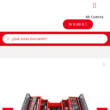
Mi Cuenta
S/
0.00
0