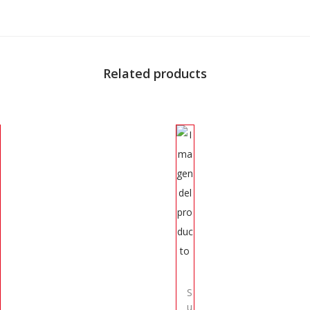
Related products
S
u