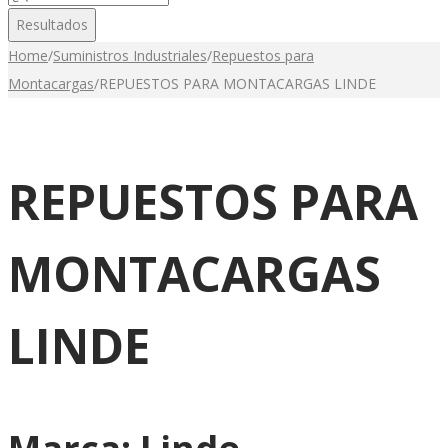
...
Resultados
Home
/
Suministros Industriales
/
Repuestos para
Montacargas
/
REPUESTOS PARA MONTACARGAS LINDE
REPUESTOS PARA
MONTACARGAS
LINDE