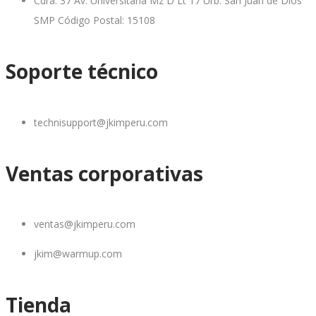
Cdra. 37 Av. Universitaria Mz D Lt 17 Urb. San Juan de Dios
SMP Código Postal: 15108
Soporte técnico
technisupport@jkimperu.com
Ventas corporativas
ventas@jkimperu.com
jkim@warmup.com
Tienda