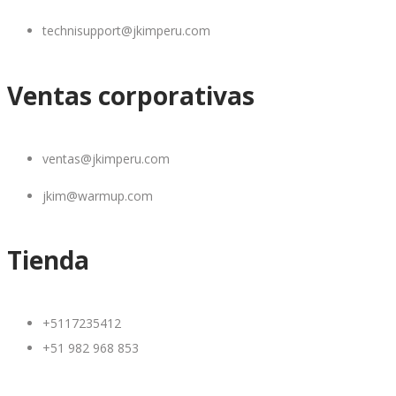
technisupport@jkimperu.com
Ventas corporativas
ventas@jkimperu.com
jkim@warmup.com
Tienda
+5117235412
+51 982 968 853