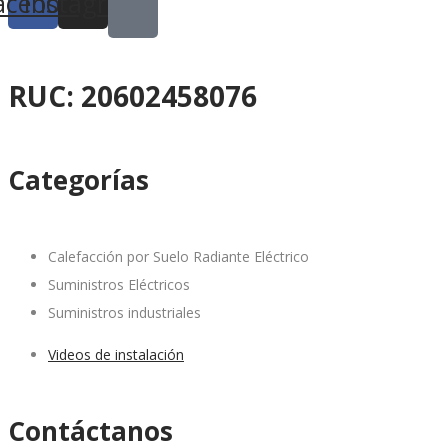
acebook
Instagram
RUC: 20602458076
Categorías
Calefacción por Suelo Radiante Eléctrico
Suministros Eléctricos
Suministros industriales
Videos de instalación
Contáctanos